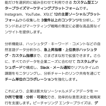
能だけを選択的に組み合わせて利用できる 
カスタム型エン
タープライズマーケティングプラットフォーム
です。
Instagram、YouTube、Xなど 
12の主要ソーシャルプラット
フォーム
から収集した 
3億件以上のコンテンツ
を分析し、ブ
ランドおよびマーケティング戦略の策定に必要な高品質なイ
ンサイトを提供します。
分析機能は、ハッシュタグ・キーワード・コメントなどの自
然言語データ分析から、
急上昇指標・上位表示ハッシュタ
グ・カスタム指標
まで、さまざまな形で拡張できます。さら
に、すべてのデータを企業ニーズに合わせて 
カスタムダッ
シュボード
で構成し、
Slack・メール通知
でリアルタイムの
課題をモニタリングし、分析チャートのリンク共有を通じて 
チーム単位のコラボレーション
を強化します。
これにより、企業は膨大なソーシャルメディアデータを 
一
か所で管理・分析・可視化
でき、効率的な意思決定と戦略実
行を支援します。ピーチャリング エンタープライズは、
デ