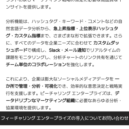
ンサイトを提供します。
分析機能は、ハッシュタグ・キーワード・コメントなどの自
然言語データ分析から、
急上昇指標・上位表示ハッシュタ
グ・カスタム指標
まで、さまざまな形で拡張できます。さら
に、すべてのデータを企業ニーズに合わせて 
カスタムダッ
シュボード
で構成し、
Slack・メール通知
でリアルタイムの
課題をモニタリングし、分析チャートのリンク共有を通じて 
チーム単位のコラボレーション
を強化します。
これにより、企業は膨大なソーシャルメディアデータを 
一
か所で管理・分析・可視化
でき、効率的な意思決定と戦略実
行を支援します。ピーチャリング エンタープライズは、
デ
ータドリブンなマーケティング組織
に必要なあらゆる分析・
協業環境を提供します。
フィーチャリング エンタープライズの導入についてお問い合わせ