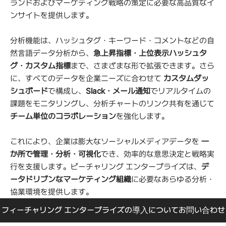
ランドおよびマーケティング戦略の策定に必要な高品質なイ
ンサイトを提供します。
分析機能は、ハッシュタグ・キーワード・コメントなどの自
然言語データ分析から、
急上昇指標・上位表示ハッシュタ
グ・カスタム指標
まで、さまざまな形で拡張できます。さら
に、すべてのデータを企業ニーズに合わせて 
カスタムダッ
シュボード
で構成し、
Slack・メール通知
でリアルタイムの
課題をモニタリングし、分析チャートのリンク共有を通じて 
チーム単位のコラボレーション
を強化します。
これにより、企業は膨大なソーシャルメディアデータを 
一
か所で管理・分析・可視化
でき、効率的な意思決定と戦略実
行を支援します。ピーチャリング エンタープライズは、
デ
ータドリブンなマーケティング組織
に必要なあらゆる分析・
協業環境を提供します。
フィーチャリング エンタープライズの導入についてお問い合わせ